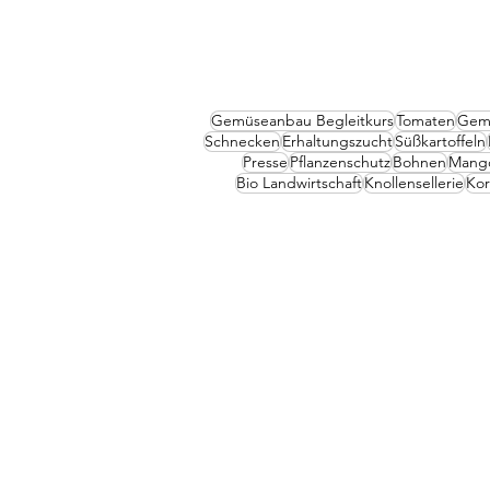
Gemüseanbau Begleitkurs
Tomaten
Gem
Schnecken
Erhaltungszucht
Süßkartoffeln
Presse
Pflanzenschutz
Bohnen
Mang
Bio Landwirtschaft
Knollensellerie
Ko