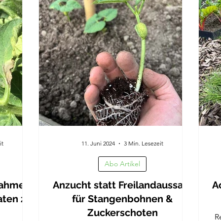
it
11. Juni 2024
3 Min. Lesezeit
Abo Artikel
nahmen
Anzucht statt Freilandaussaat
A
aten zu
für Stangenbohnen &
Zuckerschoten
R