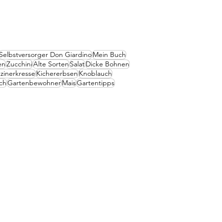
Selbstversorger Don Giardino
Mein Buch
en
Zucchini
Alte Sorten
Salat
Dicke Bohnen
zinerkresse
Kichererbsen
Knoblauch
ch
Gartenbewohner
Mais
Gartentipps