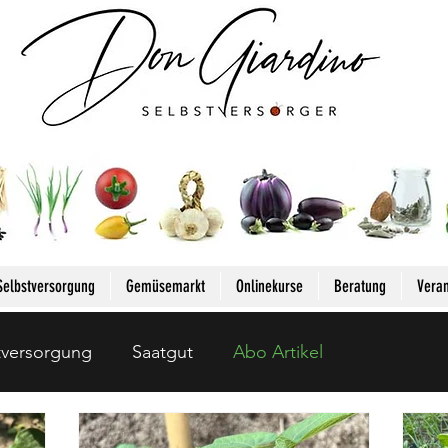
Anmelden
Selbstversorgung
Gemüsemarkt
Onlinekurse
Beratung
Veran
tversorgung
Saatgut
Abo Artikel