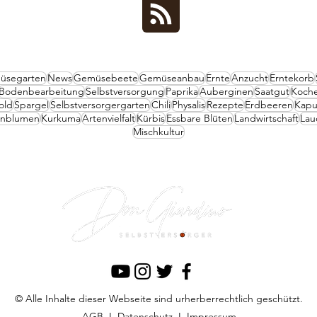
üsegarten
News
Gemüsebeete
Gemüseanbau
Ernte
Anzucht
Erntekorb
Bodenbearbeitung
Selbstversorgung
Paprika
Auberginen
Saatgut
Koch
old
Spargel
Selbstversorgergarten
Chili
Physalis
Rezepte
Erdbeeren
Kapu
rnblumen
Kurkuma
Artenvielfalt
Kürbis
Essbare Blüten
Landwirtschaft
Lau
Mischkultur
© Alle Inhalte dieser Webseite sind urherberrechtlich geschützt.
AGB
I
Datenschutz
I
Impressum