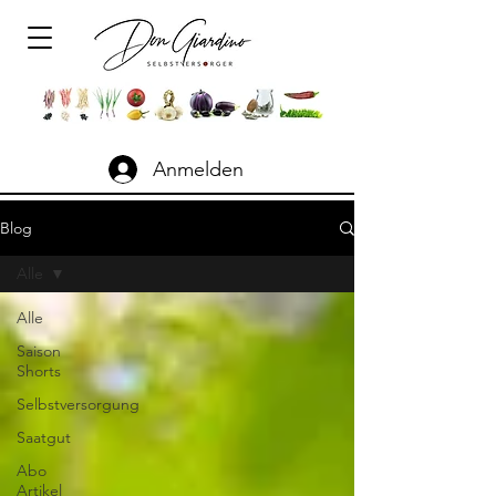
Anmelden
Blog
Alle
Alle
Saison
Shorts
Selbstversorgung
Saatgut
Abo
Artikel