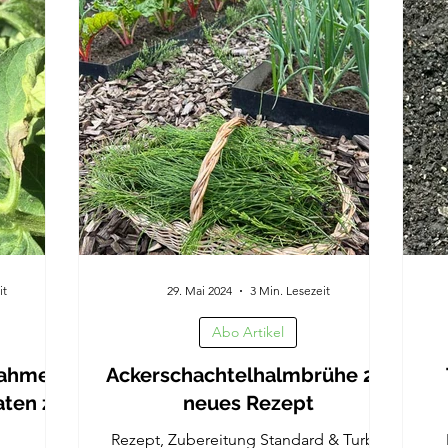
it
29. Mai 2024
3 Min. Lesezeit
Abo Artikel
nahmen
Ackerschachtelhalmbrühe 2.0
aten zu
neues Rezept
Rezept, Zubereitung Standard & Turbo