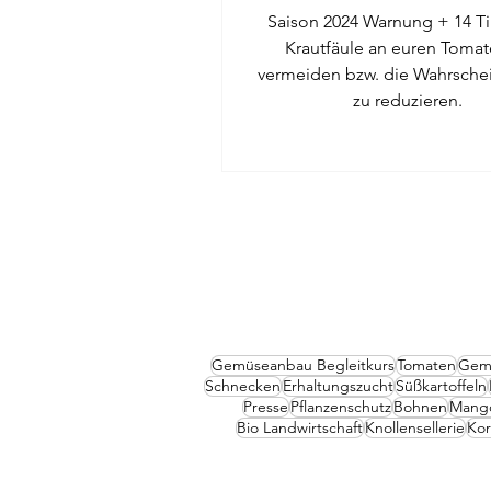
Saison 2024 Warnung + 14 Tip
Krautfäule an euren Tomat
vermeiden bzw. die Wahrschei
zu reduzieren.
Gemüseanbau Begleitkurs
Tomaten
Gem
Schnecken
Erhaltungszucht
Süßkartoffeln
Presse
Pflanzenschutz
Bohnen
Mang
Bio Landwirtschaft
Knollensellerie
Ko