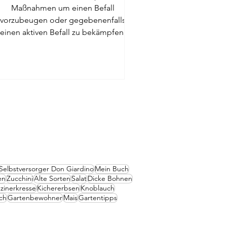
Maßnahmen um einen Befall
vorzubeugen oder gegebenenfalls
einen aktiven Befall zu bekämpfen.
Selbstversorger Don Giardino
Mein Buch
en
Zucchini
Alte Sorten
Salat
Dicke Bohnen
zinerkresse
Kichererbsen
Knoblauch
ch
Gartenbewohner
Mais
Gartentipps