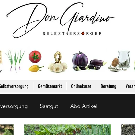
Anmelden
Selbstversorgung
Gemüsemarkt
Onlinekurse
Beratung
Veran
tversorgung
Saatgut
Abo Artikel