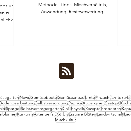
Methode, Tipps, Mischverhältnis,
ps um
Anwendung, Resteverwertung.
en zu
nlichkeit
üsegarten
News
Gemüsebeete
Gemüseanbau
Ernte
Anzucht
Erntekorb
Bodenbearbeitung
Selbstversorgung
Paprika
Auberginen
Saatgut
Koch
old
Spargel
Selbstversorgergarten
Chili
Physalis
Rezepte
Erdbeeren
Kapu
rnblumen
Kurkuma
Artenvielfalt
Kürbis
Essbare Blüten
Landwirtschaft
Lau
Mischkultur