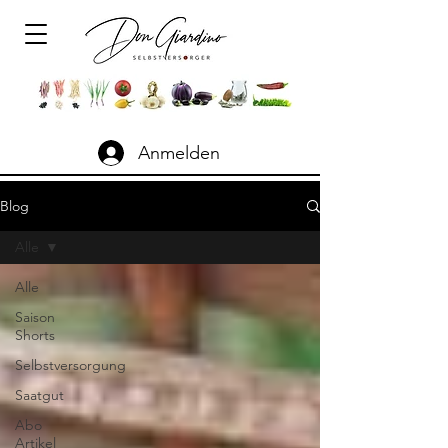
Anmelden
Blog
Alle
Alle
Saison
Shorts
Selbstversorgung
Saatgut
Abo
Artikel