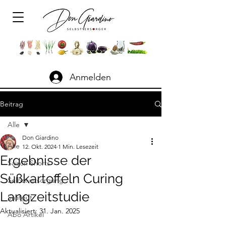
Anmelden
Beitrag
Alle
Don Giardino
Alle
12. Okt. 2024
1 Min. Lesezeit
Ergebnisse der
Saison Shorts
Süßkartoffeln Curing
Selbstversorgung
Langzeitstudie
Saatgut
Aktualisiert:
31. Jan. 2025
Abo Artikel